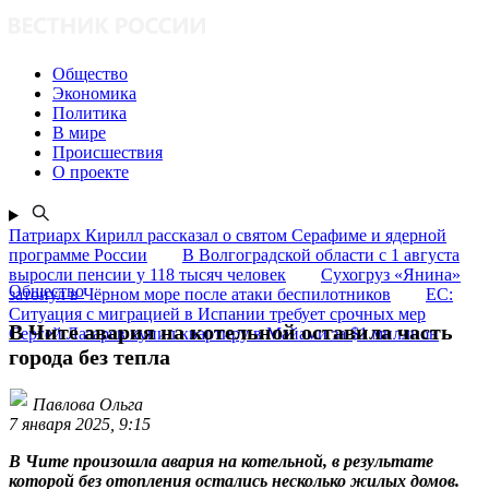
Общество
Экономика
Политика
В мире
Происшествия
О проекте
Патриарх Кирилл рассказал о святом Серафиме и ядерной
программе России
В Волгоградской области с 1 августа
выросли пенсии у 118 тысяч человек
Сухогруз «Янина»
Общество
затонул в Чёрном море после атаки беспилотников
ЕС:
Ситуация с миграцией в Испании требует срочных мер
В Чите авария на котельной оставила часть
Сергей Лазарев купил квартиру в Майами за $1 миллион
города без тепла
Павлова Ольга
7 января 2025, 9:15
В Чите произошла авария на котельной, в результате
которой без отопления остались несколько жилых домов.