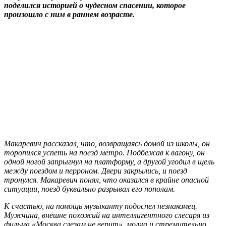
поделился историей о чудесном спасении, которое
произошло с ним в раннем возрасте.
Макаревич рассказал, что, возвращаясь домой из школы, он
торопился успеть на поезд метро. Подбежав к вагону, он
одной ногой запрыгнул на платформу, а другой угодил в щель
между поездом и перроном. Двери закрылись, и поезд
тронулся. Макаревич понял, что оказался в крайне опасной
ситуации, поезд буквально разрывал его пополам.
К счастью, на помощь музыканту подоспел незнакомец.
Мужчина, внешне похожий на интеллигентного слесаря из
фильма «Москва слезам не верит», молча и стремительно