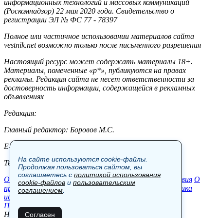
информационных технологий и массовых коммуникаций
(Роскомнадзор) 22 мая 2020 года. Свидетельство о
регистрации ЭЛ № ФС 77 - 78397
Полное или частичное использовании материалов сайта
vestnik.net возможно только после письменного разрешения
Настоящий ресурс может содержать материалы 18+.
Материалы, помеченные «р*», публикуются на правах
рекламы. Редакция сайта не несет ответственности за
достоверность информации, содержащейся в рекламных
объявлениях
Редакция:
Главный редактор: Боровов М.С.
E-mail: site@vestnik.net, reb.msk@yandex.ru
На сайте используются cookie-файлы.
Тел.: +7 (921) 720-00-97
Продолжая пользоваться сайтом, вы
соглашаетесь с
политикой использования
Общество
Экономика
Контакты
В мире
Происшествия
О
cookie-файлов
и
пользовательским
проекте
Шоу-бизнес
Политика
Пресс-релизы
Политика
соглашением
.
использования cookie-файлов
Пользовательское соглашение
Новости, аналитика, прогнозы и другие материалы,
Согласен