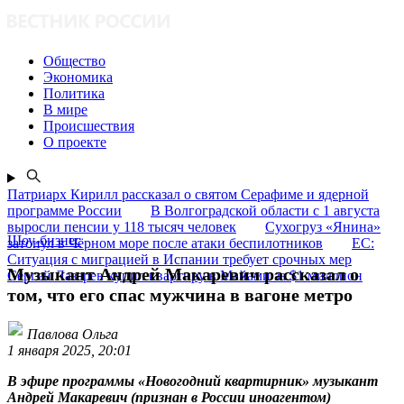
Общество
Экономика
Политика
В мире
Происшествия
О проекте
Патриарх Кирилл рассказал о святом Серафиме и ядерной
программе России
В Волгоградской области с 1 августа
выросли пенсии у 118 тысяч человек
Сухогруз «Янина»
Шоу-бизнес
затонул в Чёрном море после атаки беспилотников
ЕС:
Ситуация с миграцией в Испании требует срочных мер
Музыкант Андрей Макаревич рассказал о
Сергей Лазарев купил квартиру в Майами за $1 миллион
том, что его спас мужчина в вагоне метро
Павлова Ольга
1 января 2025, 20:01
В эфире программы «Новогодний квартирник» музыкант
Андрей Макаревич (признан в России иноагентом)