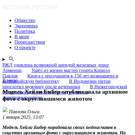
Общество
Экономика
Политика
В мире
Происшествия
О проекте
РЖД удивлена возможной арендой железных дорог
Армении
Ушёл из жизни мастер спорта Кирилл
Павлов
Книга с опозданием в 150 лет возвращена в
В мире
австралийскую библиотеку
В Индонезии питон
проглотил мужчину после вечеринки
В Нижегородской
Модель Хейли Бибер опубликовала архивное
области поезд насмерть сбил мужчину на
электровелосипеде
фото с округлившимся животом
Павлова Ольга
1 января 2025, 13:07
Модель Хейли Бибер порадовала своих подписчиков в
соцсетях архивным фото с округлившимся животом. На