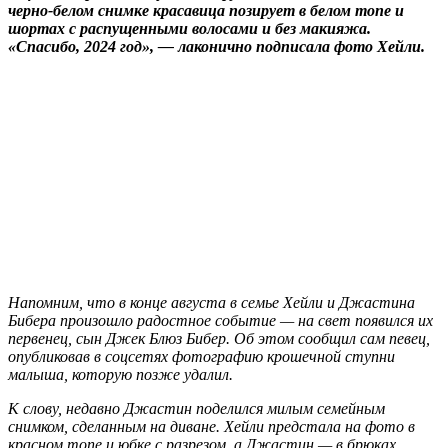
черно-белом снимке красавица позирует в белом топе и
шортах с распущенными волосами и без макияжа.
«Спасибо, 2024 год», — лаконично подписала фото Хейли.
Напомним, что в конце августа в семье Хейли и Джастина
Бибера произошло радостное событие — на свет появился их
первенец, сын Джек Блюз Бибер. Об этом сообщил сам певец,
опубликовав в соцсетях фотографию крошечной ступни
малыша, которую позже удалил.
К слову, недавно Джастин поделился милым семейным
снимком, сделанным на диване. Хейли предстала на фото в
красном топе и юбке с разрезом, а Джастин — в брюках,