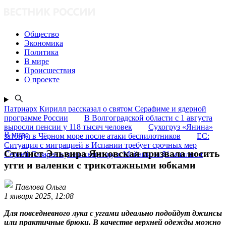
Общество
Экономика
Политика
В мире
Происшествия
О проекте
Патриарх Кирилл рассказал о святом Серафиме и ядерной
программе России
В Волгоградской области с 1 августа
выросли пенсии у 118 тысяч человек
Сухогруз «Янина»
В мире
затонул в Чёрном море после атаки беспилотников
ЕС:
Ситуация с миграцией в Испании требует срочных мер
Стилист Эльвира Янковская призвала носить
Сергей Лазарев купил квартиру в Майами за $1 миллион
угги и валенки с трикотажными юбками
Павлова Ольга
1 января 2025, 12:08
Для повседневного лука с уггами идеально подойдут джинсы
или практичные брюки. В качестве верхней одежды можно