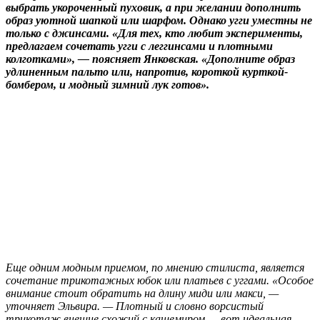
выбрать укороченный пуховик, а при желании дополнить
образ уютной шапкой или шарфом. Однако угги уместны не
только с джинсами. «Для тех, кто любит эксперименты,
предлагаем сочетать угги с леггинсами и плотными
колготками», — поясняет Янковская. «Дополните образ
удлиненным пальто или, напротив, короткой курткой-
бомбером, и модный зимний лук готов».
Еще одним модным приемом, по мнению стилиста, является
сочетание трикотажных юбок или платьев с уггами. «Особое
внимание стоит обратить на длину миди или макси, —
уточняет Эльвира. — Плотный и словно ворсистый
трикотаж внешне схожий с кашемиром — вот идеальная