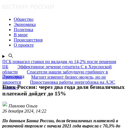
Общество
Экономика
Политика
В мире
Происшествия
О проекте
ПСБ повысил ставки по вкладам до 14,2% после решения
ЦБ
Эффективное лечение гепатита C в Херсонской
области
Спасатели нашли заблудшую грибницу в
Экономика
Приморье
Магнит изменит бизнес-модель, но не
закроется
Приостановка работы энергоблока на АЭС
Банк России: через два года доля безналичных
«Пакш»
платежей дойдет до 15%
Павлова Ольга
26 декабря 2024, 14:22
По данным Банка России, доля безналичных платежей в
розничной торговле с начала 2021 года выросла с 70,3% до