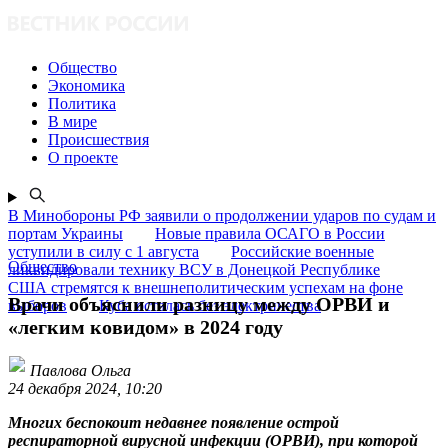
Общество
Экономика
Политика
В мире
Происшествия
О проекте
В Минобороны РФ заявили о продолжении ударов по судам и
портам Украины
Новые правила ОСАГО в России
уступили в силу с 1 августа
Российские военные
Общество
ликвидировали технику ВСУ в Донецкой Республике
США стремятся к внешнеполитическим успехам на фоне
Врачи объяснили разницу между ОРВИ и
выборов
Куба осталась без электричества
«легким ковидом» в 2024 году
Павлова Ольга
24 декабря 2024, 10:20
Многих беспокоит недавнее появление острой
респираторной вирусной инфекции (ОРВИ), при которой