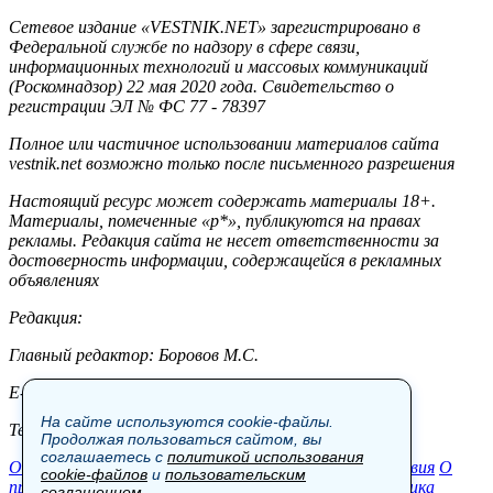
Сетевое издание «VESTNIK.NET» зарегистрировано в
Федеральной службе по надзору в сфере связи,
информационных технологий и массовых коммуникаций
(Роскомнадзор) 22 мая 2020 года. Свидетельство о
регистрации ЭЛ № ФС 77 - 78397
Полное или частичное использовании материалов сайта
vestnik.net возможно только после письменного разрешения
Настоящий ресурс может содержать материалы 18+.
Материалы, помеченные «р*», публикуются на правах
рекламы. Редакция сайта не несет ответственности за
достоверность информации, содержащейся в рекламных
объявлениях
Редакция:
Главный редактор: Боровов М.С.
E-mail: site@vestnik.net, reb.msk@yandex.ru
На сайте используются cookie-файлы.
Тел.: +7 (921) 720-00-97
Продолжая пользоваться сайтом, вы
соглашаетесь с
политикой использования
Общество
Экономика
Контакты
В мире
Происшествия
О
cookie-файлов
и
пользовательским
проекте
Шоу-бизнес
Политика
Пресс-релизы
Политика
соглашением
.