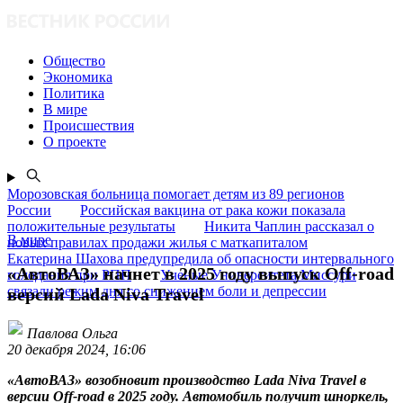
Общество
Экономика
Политика
В мире
Происшествия
О проекте
Морозовская больница помогает детям из 89 регионов
России
Российская вакцина от рака кожи показала
положительные результаты
Никита Чаплин рассказал о
В мире
новых правилах продажи жилья с маткапиталом
Екатерина Шахова предупредила об опасности интервального
«АвтоВАЗ» начнет в 2025 году выпуск Off-road
голодания при РПП
Ученые Университета Миссури
связали режим дня со снижением боли и депрессии
версий Lada Niva Travel
Павлова Ольга
20 декабря 2024, 16:06
«АвтоВАЗ» возобновит производство Lada Niva Travel в
версии Off-road в 2025 году. Автомобиль получит шноркель,