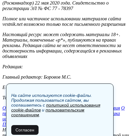
(Роскомнадзор) 22 мая 2020 года. Свидетельство о
регистрации ЭЛ № ФС 77 - 78397
Полное или частичное использовании материалов сайта
vestnik.net возможно только после письменного разрешения
Настоящий ресурс может содержать материалы 18+.
Материалы, помеченные «р*», публикуются на правах
рекламы. Редакция сайта не несет ответственности за
достоверность информации, содержащейся в рекламных
объявлениях
Редакция:
Главный редактор: Боровов М.С.
E-mail: site@vestnik.net, reb.msk@yandex.ru
На сайте используются cookie-файлы.
Тел.: +7 (921) 720-00-97
Продолжая пользоваться сайтом, вы
соглашаетесь с
политикой использования
Общество
Экономика
Контакты
В мире
Происшествия
О
cookie-файлов
и
пользовательским
проекте
Шоу-бизнес
Политика
Пресс-релизы
Политика
соглашением
.
использования cookie-файлов
Пользовательское соглашение
Новости, аналитика, прогнозы и другие материалы,
Согласен
представленные на данном сайте, не являются офертой или