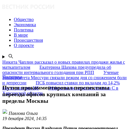
Общество
Экономика
Политика
В мире
Происшествия
О проекте
Никита Чаплин рассказал о новых правилах продажи жилья с
маткапиталом
Екатерина Шахова предупредила об
опасности интервального голодания при РПП
Ученые
Политика
Университета Миссури связали режим дня со снижением боли
и депрессии
ПСБ повысил ставки по вкладам до 14,2%
Путин прокомментировал перспективы
после решения ЦБ
Эффективное лечение гепатита C в
Херсонской области
переезда офисов крупных компаний за
пределы Москвы
Павлова Ольга
19 декабря 2024, 14:35
Президент России Владимир Путин прокомментировал