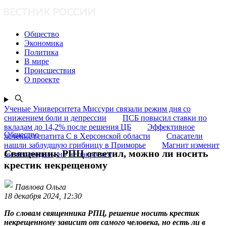
Общество
Экономика
Политика
В мире
Происшествия
О проекте
Ученые Университета Миссури связали режим дня со
снижением боли и депрессии
ПСБ повысил ставки по
вкладам до 14,2% после решения ЦБ
Эффективное
Общество
лечение гепатита C в Херсонской области
Спасатели
нашли заблудшую грибницу в Приморье
Магнит изменит
Священник РПЦ ответил, можно ли носить
бизнес-модель, но не закроется
крестик некрещеному
Павлова Ольга
18 декабря 2024, 12:30
По словам священника РПЦ, решение носить крестик
некрещенному зависит от самого человека, но есть ли в