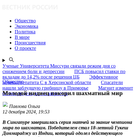
Общество
Экономика
Политика
В мире
Происшествия
О проекте
Ученые Университета Миссури связали режим дня со
снижением боли и депрессии
ПСБ повысил ставки по
вкладам до 14,2% после решения ЦБ
Эффективное
Общество
лечение гепатита C в Херсонской области
Спасатели
нашли заблудшую грибницу в Приморье
Магнит изменит
Молодой индиец покорил шахматный мир
бизнес-модель, но не закроется
Павлова Ольга
12 декабря 2024, 19:53
В Сингапуре завершилась серия матчей за звание чемпиона
мира по шахматам. Победителем стал 18-летний Гукеш
Доммараджу из Индии, который одолел действующего