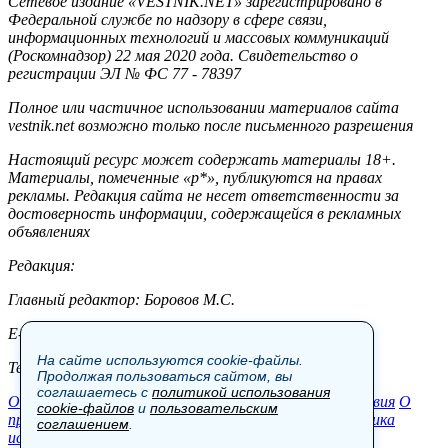
Сетевое издание «VESTNIK.NET» зарегистрировано в
Федеральной службе по надзору в сфере связи,
информационных технологий и массовых коммуникаций
(Роскомнадзор) 22 мая 2020 года. Свидетельство о
регистрации ЭЛ № ФС 77 - 78397
Полное или частичное использовании материалов сайта
vestnik.net возможно только после письменного разрешения
Настоящий ресурс может содержать материалы 18+.
Материалы, помеченные «р*», публикуются на правах
рекламы. Редакция сайта не несет ответственности за
достоверность информации, содержащейся в рекламных
объявлениях
Редакция:
Главный редактор: Боровов М.С.
E-mail: site@vestnik.net, reb.msk@yandex.ru
На сайте используются cookie-файлы.
Тел.: +7 (921) 720-00-97
Продолжая пользоваться сайтом, вы
соглашаетесь с
политикой использования
Общество
Экономика
Контакты
В мире
Происшествия
О
cookie-файлов
и
пользовательским
проекте
Шоу-бизнес
Политика
Пресс-релизы
Политика
соглашением
.
использования cookie-файлов