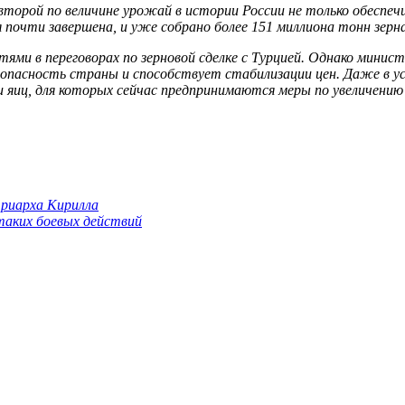
второй по величине урожай в истории России не только обеспе
я почти завершена, и уже собрано более 151 миллиона тонн зерн
тями в переговорах по зерновой сделке с Турцией. Однако минис
зопасность страны и способствует стабилизации цен. Даже в у
и яиц, для которых сейчас предпринимаются меры по увеличению
триарха Кирилла
 таких боевых действий