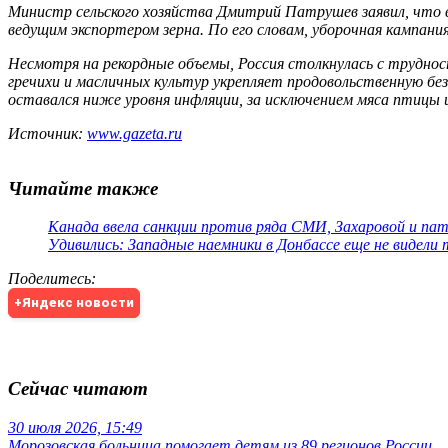
Министр сельского хозяйства Дмитрий Патрушев заявил, что 
ведущим экспортером зерна. По его словам, уборочная кампани
Несмотря на рекордные объемы, Россия столкнулась с труднос
гречихи и масличных культур укрепляет продовольственную бе
оставался ниже уровня инфляции, за исключением мяса птицы 
Источник:
www.gazeta.ru
Читайте также
Канада ввела санкции против ряда СМИ, Захаровой и па
Удивились: Западные наемники в Донбассе еще не видели
Поделитесь
:
+Яндекс новости
Сейчас читают
30 июля 2026, 15:49
Морозовская больница помогает детям из 89 регионов России