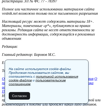
регистрации ЭЛ № ФС 77 - 78397
Полное или частичное использовании материалов сайта
vestnik.net возможно только после письменного разрешения
Настоящий ресурс может содержать материалы 18+.
Материалы, помеченные «р*», публикуются на правах
рекламы. Редакция сайта не несет ответственности за
достоверность информации, содержащейся в рекламных
объявлениях
Редакция:
Главный редактор: Боровов М.С.
E-mail: site@vestnik.net, reb.msk@yandex.ru
На сайте используются cookie-файлы.
Тел.: +7 (921) 720-00-97
Продолжая пользоваться сайтом, вы
соглашаетесь с
политикой использования
Общество
Экономика
Контакты
В мире
Происшествия
О
cookie-файлов
и
пользовательским
проекте
Шоу-бизнес
Политика
Пресс-релизы
Политика
соглашением
.
использования cookie-файлов
Пользовательское соглашение
Новости, аналитика, прогнозы и другие материалы,
Согласен
представленные на данном сайте, не являются офертой или
рекомендацией к покупке или продаже каких-либо активов.