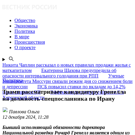
Общество
Экономика
Политика
В мире
Происшествия
О проекте
Никита Чаплин рассказал о новых правилах продажи жилья с
маткапиталом
Екатерина Шахова предупредила об
опасности интервального голодания при РПП
Ученые
Политика
Университета Миссури связали режим дня со снижением боли
и депрессии
ПСБ повысил ставки по вкладам до 14,2%
Трамп рассматривает кандидатуру Гренелла
после решения ЦБ
Эффективное лечение гепатита C в
Херсонской области
на должность спецпосланника по Ирану
Павлова Ольга
12 декабря 2024, 11:28
Бывший исполняющий обязанности директора
Национальной разведки Ричард Гренелл является одним из