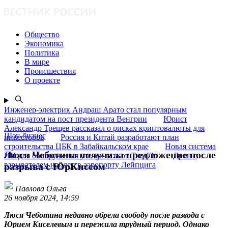
Общество
Экономика
Политика
В мире
Происшествия
О проекте
Инженер-электрик Андраш Арато стал популярным
кандидатом на пост президента Венгрии
Юрист
Александр Трещев рассказал о рисках криптовалюты для
Шоу-бизнес
инвесторов
Россия и Китай разработают план
строительства ЦБК в Забайкальском крае
Новая система
Люся Чеботина получила предложение после
ИИ для обнаружения утечек газа от ТюмГУ
Дрон с
взрывателем найден в аэропорту Лейпцига
разрыва с ЮрКиссом
Павлова Ольга
26 ноября 2024, 14:59
Люся Чеботина недавно обрела свободу после развода с
Юрием Киселевым и пережила трудный период. Однако