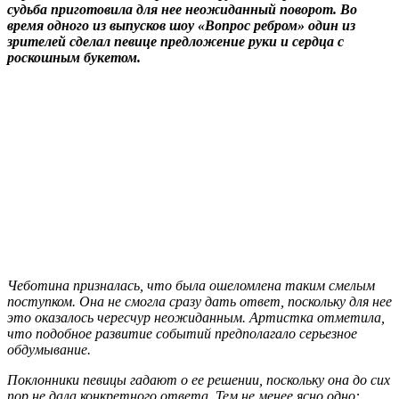
судьба приготовила для нее неожиданный поворот. Во
время одного из выпусков шоу «Вопрос ребром» один из
зрителей сделал певице предложение руки и сердца с
роскошным букетом.
Чеботина призналась, что была ошеломлена таким смелым
поступком. Она не смогла сразу дать ответ, поскольку для нее
это оказалось чересчур неожиданным. Артистка отметила,
что подобное развитие событий предполагало серьезное
обдумывание.
Поклонники певицы гадают о ее решении, поскольку она до сих
пор не дала конкретного ответа. Тем не менее ясно одно: