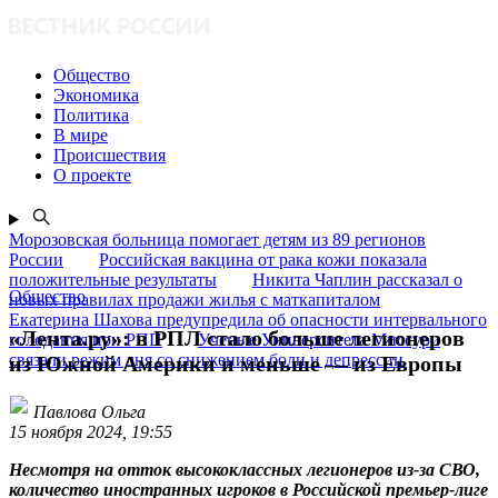
Общество
Экономика
Политика
В мире
Происшествия
О проекте
Морозовская больница помогает детям из 89 регионов
России
Российская вакцина от рака кожи показала
положительные результаты
Никита Чаплин рассказал о
Общество
новых правилах продажи жилья с маткапиталом
Екатерина Шахова предупредила об опасности интервального
«Лента.ру»: в РПЛ стало больше легионеров
голодания при РПП
Ученые Университета Миссури
связали режим дня со снижением боли и депрессии
из Южной Америки и меньше — из Европы
Павлова Ольга
15 ноября 2024, 19:55
Несмотря на отток высококлассных легионеров из-за СВО,
количество иностранных игроков в Российской премьер-лиге