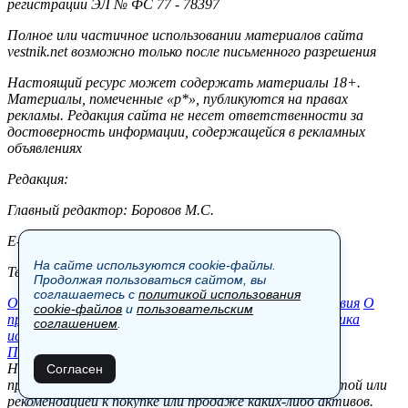
регистрации ЭЛ № ФС 77 - 78397
Полное или частичное использовании материалов сайта
vestnik.net возможно только после письменного разрешения
Настоящий ресурс может содержать материалы 18+.
Материалы, помеченные «р*», публикуются на правах
рекламы. Редакция сайта не несет ответственности за
достоверность информации, содержащейся в рекламных
объявлениях
Редакция:
Главный редактор: Боровов М.С.
E-mail: site@vestnik.net, reb.msk@yandex.ru
На сайте используются cookie-файлы.
Тел.: +7 (921) 720-00-97
Продолжая пользоваться сайтом, вы
соглашаетесь с
политикой использования
Общество
Экономика
Контакты
В мире
Происшествия
О
cookie-файлов
и
пользовательским
проекте
Шоу-бизнес
Политика
Пресс-релизы
Политика
соглашением
.
использования cookie-файлов
Пользовательское соглашение
Новости, аналитика, прогнозы и другие материалы,
Согласен
представленные на данном сайте, не являются офертой или
рекомендацией к покупке или продаже каких-либо активов.