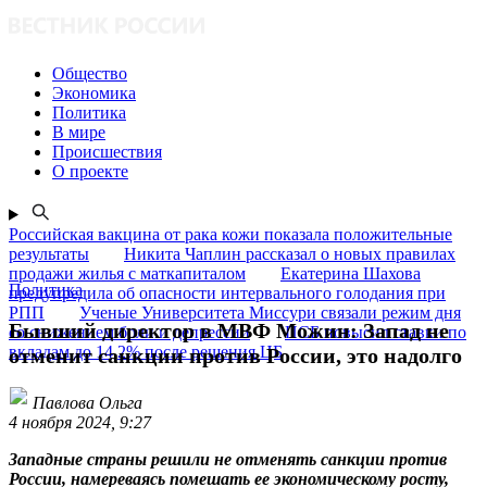
Общество
Экономика
Политика
В мире
Происшествия
О проекте
Российская вакцина от рака кожи показала положительные
результаты
Никита Чаплин рассказал о новых правилах
продажи жилья с маткапиталом
Екатерина Шахова
Политика
предупредила об опасности интервального голодания при
РПП
Ученые Университета Миссури связали режим дня
Бывший директор в МВФ Можин: Запад не
со снижением боли и депрессии
ПСБ повысил ставки по
вкладам до 14,2% после решения ЦБ
отменит санкции против России, это надолго
Павлова Ольга
4 ноября 2024, 9:27
Западные страны решили не отменять санкции против
России, намереваясь помешать ее экономическому росту,