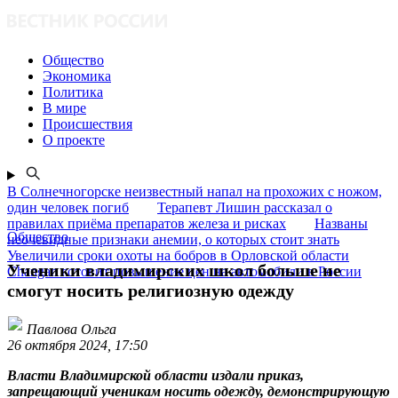
Общество
Экономика
Политика
В мире
Происшествия
О проекте
В Солнечногорске неизвестный напал на прохожих с ножом,
один человек погиб
Терапевт Лишин рассказал о
правилах приёма препаратов железа и рисках
Названы
Общество
неочевидные признаки анемии, о которых стоит знать
Увеличили сроки охоты на бобров в Орловской области
Ученики владимирских школ больше не
Changan готовит повышение цен на автомобили в России
смогут носить религиозную одежду
Павлова Ольга
26 октября 2024, 17:50
Власти Владимирской области издали приказ,
запрещающий ученикам носить одежду, демонстрирующую