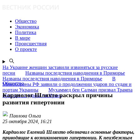
Общество
Экономика
Политика
В мире
Происшествия
О проекте
На Украине женщин заставили извиняться за русские
песни
Названы последствия наводнения в Приморье
Названы последствия наводнения в Приморье
В
Общество
Минобороны РФ заявили о продолжении ударов по судам и
портам Украины
Мухаммед бен Салман призвал Трампа
Кардиолог Шляхто раскрыл причины
прекратить удары по Ирану
развития гипертонии
Павлова Ольга
25 октября 2024, 16:21
Кардиолог Евгений Шляхто обозначил основные факторы,
приводящие к возникновению гипертонии. К неизбежным