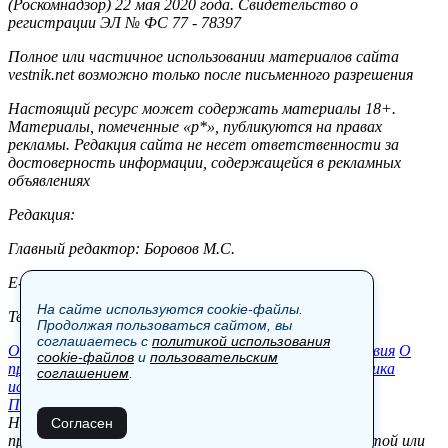
(Роскомнадзор) 22 мая 2020 года. Свидетельство о
регистрации ЭЛ № ФС 77 - 78397
Полное или частичное использовании материалов сайта
vestnik.net возможно только после письменного разрешения
Настоящий ресурс может содержать материалы 18+.
Материалы, помеченные «р*», публикуются на правах
рекламы. Редакция сайта не несет ответственности за
достоверность информации, содержащейся в рекламных
объявлениях
Редакция:
Главный редактор: Боровов М.С.
E-mail: site@vestnik.net, reb.msk@yandex.ru
На сайте используются cookie-файлы.
Тел.: +7 (921) 720-00-97
Продолжая пользоваться сайтом, вы
соглашаетесь с
политикой использования
Общество
Экономика
Контакты
В мире
Происшествия
О
cookie-файлов
и
пользовательским
проекте
Шоу-бизнес
Политика
Пресс-релизы
Политика
соглашением
.
использования cookie-файлов
Пользовательское соглашение
Новости, аналитика, прогнозы и другие материалы,
Согласен
представленные на данном сайте, не являются офертой или