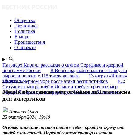
Общество
Экономика
Политика
В мире
Происшествия
О проекте
Патриарх Кирилл рассказал о святом Серафиме и ядерной
программе России
В Волгоградской области с 1 августа
выросли пенсии у 118 тысяч человек
Сухогруз «Янина»
Общество
затонул в Чёрном море после атаки беспилотников
ЕС:
Ситуация с миграцией в Испании требует срочных мер
Медик объяснили, чем осенняя листва опасна
Сергей Лазарев купил квартиру в Майами за $1 миллион
для аллергиков
Павлова Ольга
23 октября 2024, 19:40
Осенью опавшие листья таят в себе скрытую угрозу для
людей с аллергией. Перепады температур создают