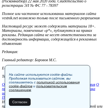
(Роскомнадзор) 22 мая 2020 года. Свидетельство о
регистрации ЭЛ № ФС 77 - 78397
Полное или частичное использовании материалов сайта
vestnik.net возможно только после письменного разрешения
Настоящий ресурс может содержать материалы 18+.
Материалы, помеченные «р*», публикуются на правах
рекламы. Редакция сайта не несет ответственности за
достоверность информации, содержащейся в рекламных
объявлениях
Редакция:
Главный редактор: Боровов М.С.
E-mail: site@vestnik.net, reb.msk@yandex.ru
На сайте используются cookie-файлы.
Тел.: +7 (921) 720-00-97
Продолжая пользоваться сайтом, вы
соглашаетесь с
политикой использования
Общество
Экономика
Контакты
В мире
Происшествия
О
cookie-файлов
и
пользовательским
проекте
Шоу-бизнес
Политика
Пресс-релизы
Политика
соглашением
.
использования cookie-файлов
Пользовательское соглашение
Новости, аналитика, прогнозы и другие материалы,
Согласен
представленные на данном сайте, не являются офертой или