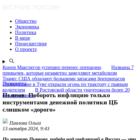
Общество
Экономика
Политика
В мире
Происшествия
О проекте
Конор Макгрегор успешно перенес операцию
Названы 7
привычек, которые незаметно замедляют метаболизм
Трамп: США обладают большими запасами боеприпасов
Экономика
Полицейские в Туве открыли огонь по трактору с пьяным
водителем
В Ростовской области уничтожили более 20
Пьянов: Побороть инфляцию только
беспилотников
инструментами денежной политики ЦБ
слишком «дорого»
Павлова Ольга
13 октября 2024, 9:43
По мнению Пьянова, победа над инфляцией в России — это