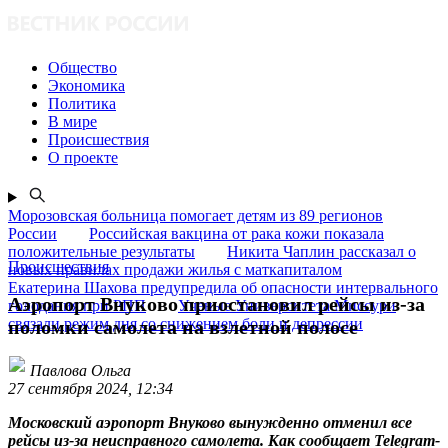
Общество
Экономика
Политика
В мире
Происшествия
О проекте
Морозовская больница помогает детям из 89 регионов
России
Российская вакцина от рака кожи показала
положительные результаты
Никита Чаплин рассказал о
Происшествия
новых правилах продажи жилья с маткапиталом
Екатерина Шахова предупредила об опасности интервального
Аэропорт Внуково приостановил рейсы из-за
голодания при РПП
Ученые Университета Миссури
связали режим дня со снижением боли и депрессии
поломки самолета на взлетной полосе
Павлова Ольга
27 сентября 2024, 12:34
Московский аэропорт Внуково вынужденно отменил все
рейсы из-за неисправного самолета. Как сообщает Telegram-