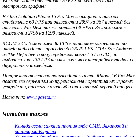
Warzone Mobile обеспечивал 70 FPS на максимальных
настройках графики.
В Alien Isolation iPhone 16 Pro Max сенсационно показал
стабильные 60 FPS при разрешении 2097 на 967 пикселей без
апскейла. Wreckfest также поразил 60 FPS с 3x апскейлом в
разрешении 2796 на 1290 пикселей.
XCOM 2 Collection имел 30 FPS в нативном разрешении, но
иногда наблюдались просадки до 28-29 FPS. GTA: San Andreas
из The Definitive Trilogy требовала всего 1,6 ГБ ОЗУ, но
выдавала лишь 30 FPS на максимальных настройках графики с
двукратным апскейлом.
Потрясающая игровая производительность iPhone 16 Pro Max
делает его серьезным конкурентом для портативных игровых
устройств, предлагая плавный и отзывчивый игровой процесс.
Источник:
www.gazeta.ru
Читайте также
Канада ввела санкции против ряда СМИ, Захаровой и
патриарха Кирилла
Удивились: Западные наемники в Донбассе еще не видели