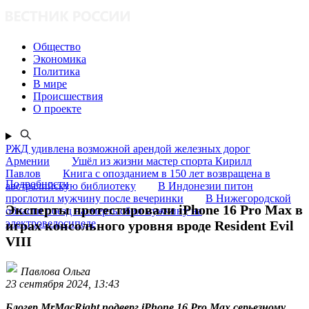
Общество
Экономика
Политика
В мире
Происшествия
О проекте
РЖД удивлена возможной арендой железных дорог
Армении
Ушёл из жизни мастер спорта Кирилл
Павлов
Книга с опозданием в 150 лет возвращена в
Подробности
австралийскую библиотеку
В Индонезии питон
проглотил мужчину после вечеринки
В Нижегородской
Эксперты протестировали iPhone 16 Pro Max в
области поезд насмерть сбил мужчину на
электровелосипеде
играх консольного уровня вроде Resident Evil
VIII
Павлова Ольга
23 сентября 2024, 13:43
Блогер MrMacRight подверг iPhone 16 Pro Max серьезному