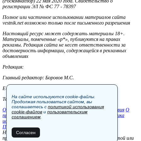
(Роскомнадзор) 22 мая 2020 года. Свидетельство о
регистрации ЭЛ № ФС 77 - 78397
Полное или частичное использовании материалов сайта
vestnik.net возможно только после письменного разрешения
Настоящий ресурс может содержать материалы 18+.
Материалы, помеченные «р*», публикуются на правах
рекламы. Редакция сайта не несет ответственности за
достоверность информации, содержащейся в рекламных
объявлениях
Редакция:
Главный редактор: Боровов М.С.
E-mail: site@vestnik.net, reb.msk@yandex.ru
На сайте используются cookie-файлы.
Тел.: +7 (921) 720-00-97
Продолжая пользоваться сайтом, вы
соглашаетесь с
политикой использования
Общество
Экономика
Контакты
В мире
Происшествия
О
cookie-файлов
и
пользовательским
проекте
Шоу-бизнес
Политика
Пресс-релизы
Политика
соглашением
.
использования cookie-файлов
Пользовательское соглашение
Новости, аналитика, прогнозы и другие материалы,
Согласен
представленные на данном сайте, не являются офертой или