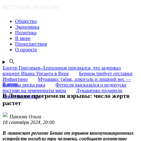
Общество
Экономика
Политика
В мире
Происшествия
О проекте
Блогер Григорьев-Апполонов признался, что задержал
концерт Ивана Урганта в Вене
Бернем требует отставки
Инфантино
Мурашко: табак, алкоголь и лишний вес —
В мире
факторы риска рака
Фетисов высказался о недопуске
россиян на чемпионаты мира
Лукашенко подарили
В Ливане прогремели взрывы: число жертв
памятник коровы
растет
Павлова Ольга
18 сентября 2024, 20:00
В ливанском регионе Бекаа от взрывов коммуникационных
устройств погибли три человека, сообщает агентство