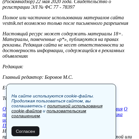
(Роскомнадзор) 22 мая 2020 года. Свидетельство о
регистрации ЭЛ № ФС 77 - 78397
Полное или частичное использовании материалов сайта
vestnik.net возможно только после письменного разрешения
Настоящий ресурс может содержать материалы 18+.
Материалы, помеченные «р*», публикуются на правах
рекламы. Редакция сайта не несет ответственности за
достоверность информации, содержащейся в рекламных
объявлениях
Редакция:
Главный редактор: Боровов М.С.
E-mail: site@vestnik.net, reb.msk@yandex.ru
На сайте используются cookie-файлы.
Тел.: +7 (921) 720-00-97
Продолжая пользоваться сайтом, вы
соглашаетесь с
политикой использования
Общество
Экономика
Контакты
В мире
Происшествия
О
cookie-файлов
и
пользовательским
проекте
Шоу-бизнес
Политика
Пресс-релизы
Политика
соглашением
.
использования cookie-файлов
Пользовательское соглашение
Новости, аналитика, прогнозы и другие материалы,
Согласен
представленные на данном сайте, не являются офертой или