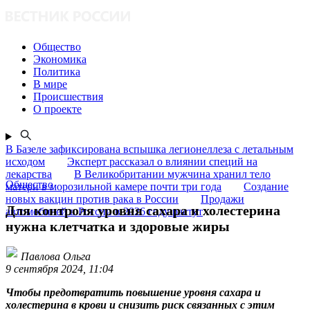
Общество
Экономика
Политика
В мире
Происшествия
О проекте
В Базеле зафиксирована вспышка легионеллеза с летальным
исходом
Эксперт рассказал о влиянии специй на
лекарства
В Великобритании мужчина хранил тело
Общество
матери в морозильной камере почти три года
Создание
новых вакцин против рака в России
Продажи
Для контроля уровня сахара и холестерина
автомобилей в России в 2026 году растут
нужна клетчатка и здоровые жиры
Павлова Ольга
9 сентября 2024, 11:04
Чтобы предотвратить повышение уровня сахара и
холестерина в крови и снизить риск связанных с этим