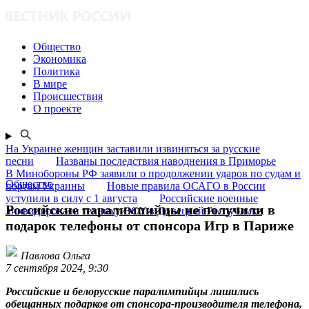
Общество
Экономика
Политика
В мире
Происшествия
О проекте
На Украине женщин заставили извиняться за русские
песни
Названы последствия наводнения в Приморье
В Минобороны РФ заявили о продолжении ударов по судам и
Общество
портам Украины
Новые правила ОСАГО в России
уступили в силу с 1 августа
Российские военные
Российские паралимпийцы не получили в
ликвидировали технику ВСУ в Донецкой Республике
подарок телефоны от спонсора Игр в Париже
Павлова Ольга
7 сентября 2024, 9:30
Российские и белорусские паралимпийцы лишились
обещанных подарков от спонсора-производителя телефона,