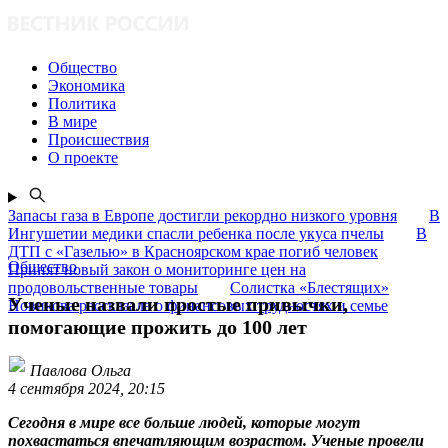
Общество
Экономика
Политика
В мире
Происшествия
О проекте
Запасы газа в Европе достигли рекордно низкого уровня
В
Ингушетии медики спасли ребенка после укуса пчелы
В
ДТП с «Газелью» в Красноярском крае погиб человек
Общество
Принят новый закон о мониторинге цен на
продовольственные товары
Солистка «Блестящих»
Ученые назвали простые привычки,
Новикова рассказала о финансовых трудностях и семье
помогающие прожить до 100 лет
Павлова Ольга
4 сентября 2024, 20:15
Сегодня в мире все больше людей, которые могут
похвастаться впечатляющим возрастом. Ученые провели