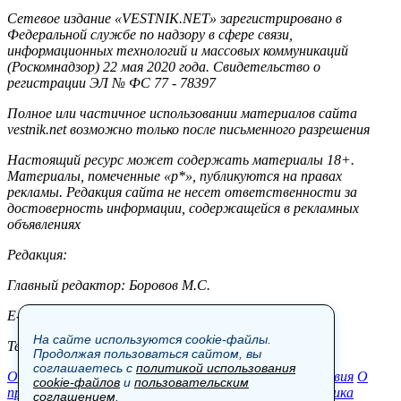
Сетевое издание «VESTNIK.NET» зарегистрировано в
Федеральной службе по надзору в сфере связи,
информационных технологий и массовых коммуникаций
(Роскомнадзор) 22 мая 2020 года. Свидетельство о
регистрации ЭЛ № ФС 77 - 78397
Полное или частичное использовании материалов сайта
vestnik.net возможно только после письменного разрешения
Настоящий ресурс может содержать материалы 18+.
Материалы, помеченные «р*», публикуются на правах
рекламы. Редакция сайта не несет ответственности за
достоверность информации, содержащейся в рекламных
объявлениях
Редакция:
Главный редактор: Боровов М.С.
E-mail: site@vestnik.net, reb.msk@yandex.ru
На сайте используются cookie-файлы.
Тел.: +7 (921) 720-00-97
Продолжая пользоваться сайтом, вы
соглашаетесь с
политикой использования
Общество
Экономика
Контакты
В мире
Происшествия
О
cookie-файлов
и
пользовательским
проекте
Шоу-бизнес
Политика
Пресс-релизы
Политика
соглашением
.