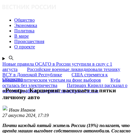
Общество
Экономика
Политика
В мире
Происшествия
О проекте
Новые правила ОСАГО в России уступили в силу с 1
августа
Российские военные ликвидировали технику
ВСУ в Донецкой Республике
США стремятся к
Общество
внешнеполитическим успехам на фоне выборов
Куба
осталась без электричества
Патриарх Кирилл рассказал о
«Ромир»: Каршеринг наступает на пятки
святом Серафиме и ядерной программе России
личному авто
Иван Иванов
27 августа 2024, 17:19
Почти каждый пятый житель России (19%) полагает, что
аренда машин выгоднее собственного автомобиля. Согласно