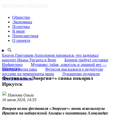
Общество
Экономика
Политика
В мире
Происшествия
О проекте
Блогер Григорьев-Апполонов признался, что задержал
концерт Ивана Урганта в Вене
Бернем требует отставки
Инфантино
Мурашко: табак, алкоголь и лишний вес —
Общество
факторы риска рака
Фетисов высказался о недопуске
россиян на чемпионаты мира
Лукашенко подарили
Фестиваль «Энергия+» снова покорил
памятник коровы
Иркутск
Павлова Ольга
16 июля 2024, 14:55
Вторая волна фестиваля «Энергия+» вновь всколыхнула
Иркутск на набережной Ангары у памятника Александру