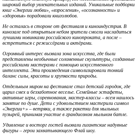
широкий выбор увлекательных изданий. Уникальные подборки
книг «Энергии любви», «взросления», «осознанности» и
«здоровья» порадовали книголюбов.
Не осталась в стороне от фестиваля и киноиндустрия. В
кинозале под открытым небом зрители смогли насладиться
лучшими новинками российского кинопроката, а после –
встретиться с режиссёрами и актёрами.
Огромный интерес вызвала зона искусства, где были
представлены необычные соломенные скульптуры, созданные
российскими мастерами с помощью искусственного
интеллекта. Эти произведения символизировали тонкий
баланс силы, красоты и хрупкости природы.
Отдельным миром на фестивале стал детский городок, где
царил смех и беззаботное веселье. Семейные эстафеты,
активные игры, соревнования, мастер-классы – всем нашлось
занятие по душе. Дети с удовольствием мастерили символ
«Энергии+» – ветряки, а также ракетки для мыльных
пузырей, принимая участие в грандиозном мыльном батле.
Удивление и восторг гостей вызвали гигантские надувные
фигуры – герои захватывающего Флай шоу.