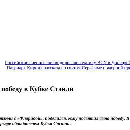
Российские военные ликвидировали технику ВСУ в Донецко
Патриарх Кирилл рассказал о святом Серафиме и ядерной п
 победу в Кубке Стэнли
тэнли с «Флоридой», поделился, кому посвятил свою победу. В
арьере обладателем Кубка Стэнли.