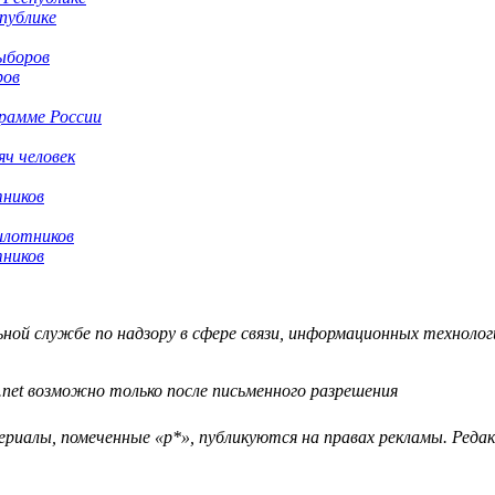
публике
ров
грамме России
яч человек
тников
тников
й службе по надзору в сфере связи, информационных технологий
.net возможно только после письменного разрешения
ериалы, помеченные «р*», публикуются на правах рекламы. Ред