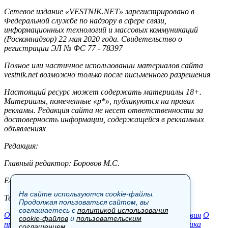
Сетевое издание «VESTNIK.NET» зарегистрировано в
Федеральной службе по надзору в сфере связи,
информационных технологий и массовых коммуникаций
(Роскомнадзор) 22 мая 2020 года. Свидетельство о
регистрации ЭЛ № ФС 77 - 78397
Полное или частичное использовании материалов сайта
vestnik.net возможно только после письменного разрешения
Настоящий ресурс может содержать материалы 18+.
Материалы, помеченные «р*», публикуются на правах
рекламы. Редакция сайта не несет ответственности за
достоверность информации, содержащейся в рекламных
объявлениях
Редакция:
Главный редактор: Боровов М.С.
E-mail: site@vestnik.net, reb.msk@yandex.ru
На сайте используются cookie-файлы.
Тел.: +7 (921) 720-00-97
Продолжая пользоваться сайтом, вы
соглашаетесь с
политикой использования
Общество
Экономика
Контакты
В мире
Происшествия
О
cookie-файлов
и
пользовательским
проекте
Шоу-бизнес
Политика
Пресс-релизы
Политика
соглашением
.