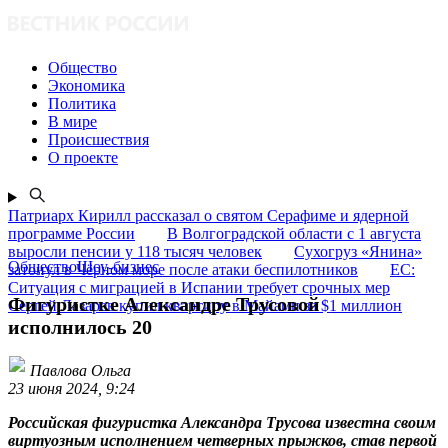
Общество
Экономика
Политика
В мире
Происшествия
О проекте
Патриарх Кирилл рассказал о святом Серафиме и ядерной
программе России
В Волгоградской области с 1 августа
выросли пенсии у 118 тысяч человек
Сухогруз «Янина»
ОбществоШоу-бизнес
затонул в Чёрном море после атаки беспилотников
ЕС:
Ситуация с миграцией в Испании требует срочных мер
Фигуристке Александре Трусовой
Сергей Лазарев купил квартиру в Майами за $1 миллион
исполнилось 20
Павлова Ольга
23 июня 2024, 9:24
Российская фигуристка Александра Трусова известна своим
виртуозным исполнением четверных прыжков, став первой