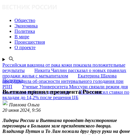
Общество
Экономика
Политика
В мире
Происшествия
О проекте
Российская вакцина от рака кожи показала положительные
результаты
Никита Чаплин рассказал о новых правилах
продажи жилья с маткапиталом
Екатерина Шахова
Политика
предупредила об опасности интервального голодания при
РПП
Ученые Университета Миссури связали режим дня
Вьетнам принял президента России
со снижением боли и депрессии
ПСБ повысил ставки по
вкладам до 14,2% после решения ЦБ
Павлова Ольга
20 июня 2024, 9:56
Лидеры России и Вьетнама проводят двухсторонние
переговоры в Большом зале президентского дворца.
Владимир Путин и То Лам пожали друг другу руки на фоне