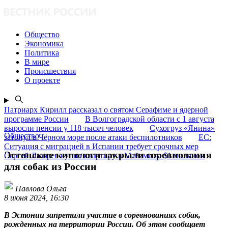
Общество
Экономика
Политика
В мире
Происшествия
О проекте
Патриарх Кирилл рассказал о святом Серафиме и ядерной
программе России
В Волгоградской области с 1 августа
выросли пенсии у 118 тысяч человек
Сухогруз «Янина»
Общество
затонул в Чёрном море после атаки беспилотников
ЕС:
Ситуация с миграцией в Испании требует срочных мер
Эстонские кинологи закрыли соревнования
Сергей Лазарев купил квартиру в Майами за $1 миллион
для собак из России
Павлова Ольга
8 июня 2024, 16:30
В Эстонии запретили участие в соревнованиях собак,
рожденных на территории России. Об этом сообщает