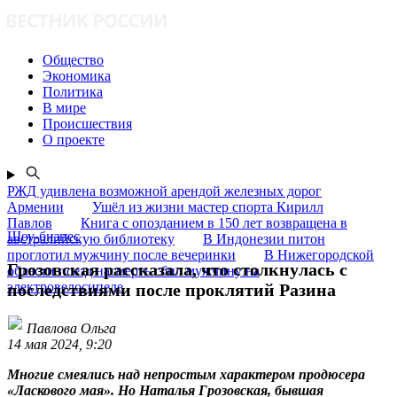
Общество
Экономика
Политика
В мире
Происшествия
О проекте
РЖД удивлена возможной арендой железных дорог
Армении
Ушёл из жизни мастер спорта Кирилл
Павлов
Книга с опозданием в 150 лет возвращена в
Шоу-бизнес
австралийскую библиотеку
В Индонезии питон
проглотил мужчину после вечеринки
В Нижегородской
Грозовская рассказала, что столкнулась с
области поезд насмерть сбил мужчину на
электровелосипеде
последствиями после проклятий Разина
Павлова Ольга
14 мая 2024, 9:20
Многие смеялись над непростым характером продюсера
«Ласкового мая». Но Наталья Грозовская, бывшая