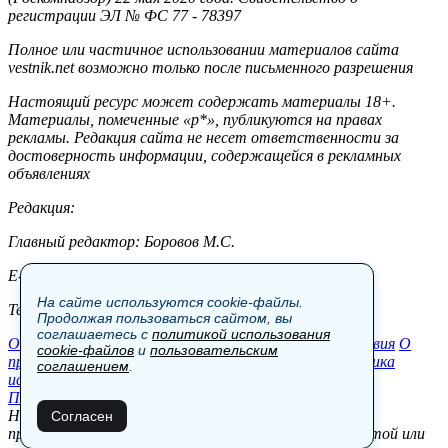
регистрации ЭЛ № ФС 77 - 78397
Полное или частичное использовании материалов сайта
vestnik.net возможно только после письменного разрешения
Настоящий ресурс может содержать материалы 18+.
Материалы, помеченные «р*», публикуются на правах
рекламы. Редакция сайта не несет ответственности за
достоверность информации, содержащейся в рекламных
объявлениях
Редакция:
Главный редактор: Боровов М.С.
E-mail: site@vestnik.net, reb.msk@yandex.ru
На сайте используются cookie-файлы.
Тел.: +7 (921) 720-00-97
Продолжая пользоваться сайтом, вы
соглашаетесь с
политикой использования
Общество
Экономика
Контакты
В мире
Происшествия
О
cookie-файлов
и
пользовательским
проекте
Шоу-бизнес
Политика
Пресс-релизы
Политика
соглашением
.
использования cookie-файлов
Пользовательское соглашение
Новости, аналитика, прогнозы и другие материалы,
Согласен
представленные на данном сайте, не являются офертой или