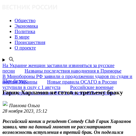
Общество
Экономика
Политика
В мире
Происшествия
О проекте
На Украине женщин заставили извиняться за русские
песни
Названы последствия наводнения в Приморье
В Минобороны РФ заявили о продолжении ударов по судам и
Шоу-бизнес
портам Украины
Новые правила ОСАГО в России
уступили в силу с 1 августа
Российские военные
Гарик Харламов не готов к третьему браку
ликвидировали технику ВСУ в Донецкой Республике
Павлова Ольга
28 ноября 2023, 15:12
Российский комик и резидент Comedy Club Гарик Харламов
заявил, что на данный момент не рассматривает
возможность вступления в третий брак. Он поделился