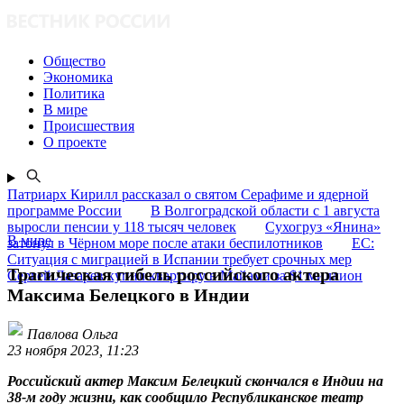
Общество
Экономика
Политика
В мире
Происшествия
О проекте
Патриарх Кирилл рассказал о святом Серафиме и ядерной
программе России
В Волгоградской области с 1 августа
выросли пенсии у 118 тысяч человек
Сухогруз «Янина»
В мире
затонул в Чёрном море после атаки беспилотников
ЕС:
Ситуация с миграцией в Испании требует срочных мер
Трагическая гибель российского актера
Сергей Лазарев купил квартиру в Майами за $1 миллион
Максима Белецкого в Индии
Павлова Ольга
23 ноября 2023, 11:23
Российский актер Максим Белецкий скончался в Индии на
38-м году жизни, как сообщило Республиканское театр