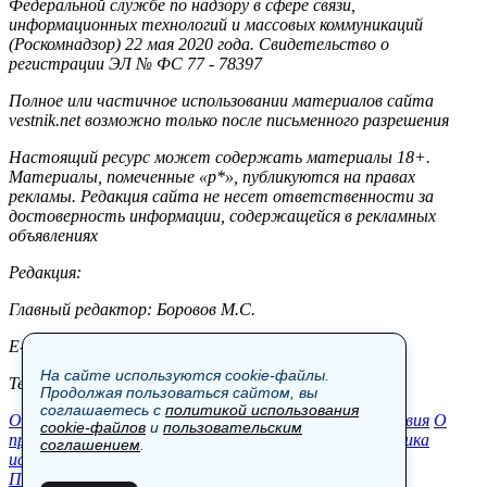
Федеральной службе по надзору в сфере связи,
информационных технологий и массовых коммуникаций
(Роскомнадзор) 22 мая 2020 года. Свидетельство о
регистрации ЭЛ № ФС 77 - 78397
Полное или частичное использовании материалов сайта
vestnik.net возможно только после письменного разрешения
Настоящий ресурс может содержать материалы 18+.
Материалы, помеченные «р*», публикуются на правах
рекламы. Редакция сайта не несет ответственности за
достоверность информации, содержащейся в рекламных
объявлениях
Редакция:
Главный редактор: Боровов М.С.
E-mail: site@vestnik.net, reb.msk@yandex.ru
На сайте используются cookie-файлы.
Тел.: +7 (921) 720-00-97
Продолжая пользоваться сайтом, вы
соглашаетесь с
политикой использования
Общество
Экономика
Контакты
В мире
Происшествия
О
cookie-файлов
и
пользовательским
проекте
Шоу-бизнес
Политика
Пресс-релизы
Политика
соглашением
.
использования cookie-файлов
Пользовательское соглашение