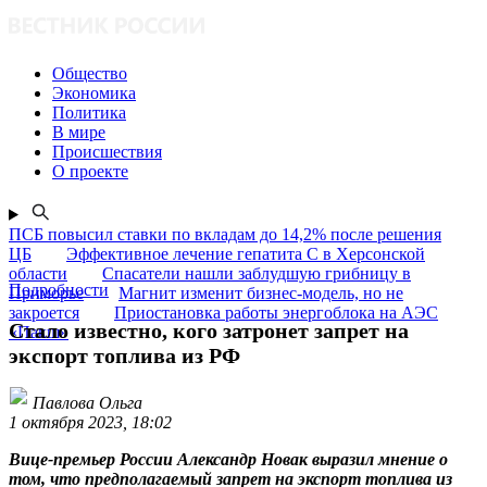
Общество
Экономика
Политика
В мире
Происшествия
О проекте
ПСБ повысил ставки по вкладам до 14,2% после решения
ЦБ
Эффективное лечение гепатита C в Херсонской
области
Спасатели нашли заблудшую грибницу в
Подробности
Приморье
Магнит изменит бизнес-модель, но не
закроется
Приостановка работы энергоблока на АЭС
Стало известно, кого затронет запрет на
«Пакш»
экспорт топлива из РФ
Павлова Ольга
1 октября 2023, 18:02
Вице-премьер России Александр Новак выразил мнение о
том, что предполагаемый запрет на экспорт топлива из