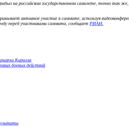
ибыл на российском государственном самолете, точно так же, к
нимает активное участие в саммите, используя видеоконференц
 году перед участниками саммита, сообщает
РИАН.
триарха Кирилла
 таких боевых действий
езультаты