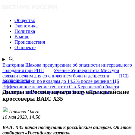
Общество
Экономика
Политика
В мире
Происшествия
О проекте
Екатерина Шахова предупредила об опасности интервального
голодания при РПП
Ученые Университета Миссури
связали режим дня со снижением боли и депрессии
ПСБ
Подробности
повысил ставки по вкладам до 14,2% после решения ЦБ
Эффективное лечение гепатита C в Херсонской области
Дилеры в России начали получать китайские
Спасатели нашли заблудшую грибницу в Приморье
кроссоверы BAIC X35
Павлова Ольга
10 мая 2023, 14:56
BAIC X35 начал поступать к российским дилерам. Об этом
сообщает «Российская газета».