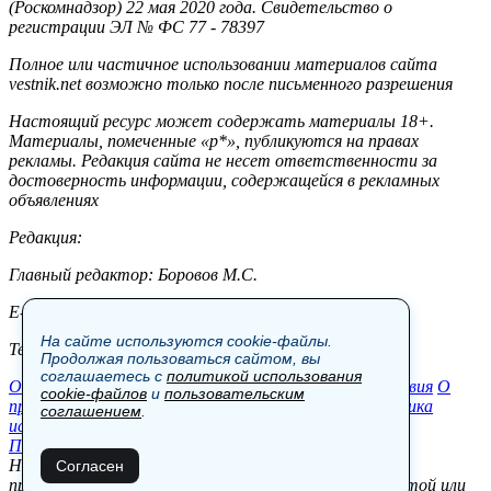
(Роскомнадзор) 22 мая 2020 года. Свидетельство о
регистрации ЭЛ № ФС 77 - 78397
Полное или частичное использовании материалов сайта
vestnik.net возможно только после письменного разрешения
Настоящий ресурс может содержать материалы 18+.
Материалы, помеченные «р*», публикуются на правах
рекламы. Редакция сайта не несет ответственности за
достоверность информации, содержащейся в рекламных
объявлениях
Редакция:
Главный редактор: Боровов М.С.
E-mail: site@vestnik.net, reb.msk@yandex.ru
На сайте используются cookie-файлы.
Тел.: +7 (921) 720-00-97
Продолжая пользоваться сайтом, вы
соглашаетесь с
политикой использования
Общество
Экономика
Контакты
В мире
Происшествия
О
cookie-файлов
и
пользовательским
проекте
Шоу-бизнес
Политика
Пресс-релизы
Политика
соглашением
.
использования cookie-файлов
Пользовательское соглашение
Новости, аналитика, прогнозы и другие материалы,
Согласен
представленные на данном сайте, не являются офертой или