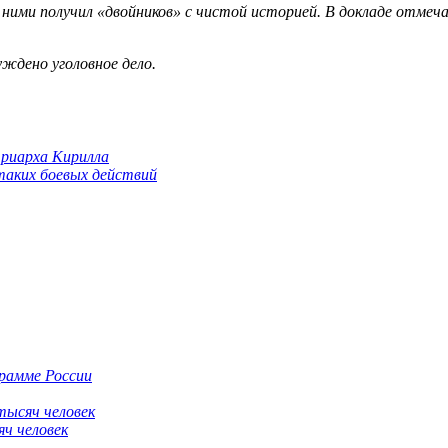
с ними получил «двойников» с чистой историей. В докладе отме
ждено уголовное дело.
триарха Кирилла
 таких боевых действий
грамме России
яч человек