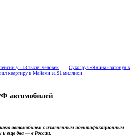
пенсии у 118 тысяч человек
Сухогруз «Янина» затонул в
пил квартиру в Майами за $1 миллион
РФ автомобилей
лявшего автомобилем с измененным идентификационным
 и еще два — в России.