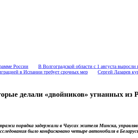
грамме России
В Волгоградской области с 1 августа выросли 
играцией в Испании требует срочных мер
Сергей Лазарев ку
торые делали «двойников» угнанных из 
 стражи порядка задержали в Чаусах жителя Минска, управ
сследования было конфисковано четыре автомобиля в Беларуси