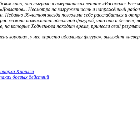
йском кино, она сыграла в американских лентах «Росомаха: Бес
е «Довлатов». Несмотря на загруженность и напряжённый рабоч
. Недавно 39-летняя звезда позволила себе расслабиться и отп
трис может похвастать идеальной фигурой, что она и делает, п
, на которые Ходченкова находит время, принесли свой результ
чень хороша», у неё «просто идеальная фигура», выглядит «нев
триарха Кирилла
 таких боевых действий