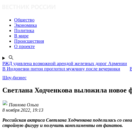
Общество
Экономика
Политика
В мире
Происшествия
О проекте
РЖД удивлена возможной арендой железных дорог Армении
В Индонезии питон проглотил мужчину после вечеринки
В
Шоу-бизнес
Светлана Ходченкова выложила новое ф
Павлова Ольга
8 ноября 2022, 19:13
Российская актриса Светлана Ходченкова поделилась со сво
стройную фигуру и получить комплименты от фанатов.