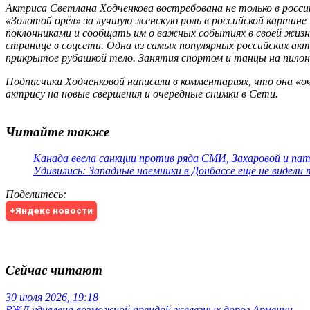
Актриса Светлана Ходченкова востребована не только в росси
«Золотой орёл» за лучшую женскую роль в российской картин
поклонниками и сообщать им о важных событиях в своей жизни
странице в соцсети. Одна из самых популярных российских ак
прикрытое рубашкой тело. Занятия спортом и танцы на пилоне
Подписчики Ходченковой написали в комментариях, что она «о
актрису на новые свершения и очередные снимки в Сети.
Читайте также
Канада ввела санкции против ряда СМИ, Захаровой и па
Удивились: Западные наемники в Донбассе еще не видели
Поделитесь
:
+Яндекс новости
Сейчас читают
30 июля 2026, 19:18
РЖД удивлена возможной арендой железных дорог Армении