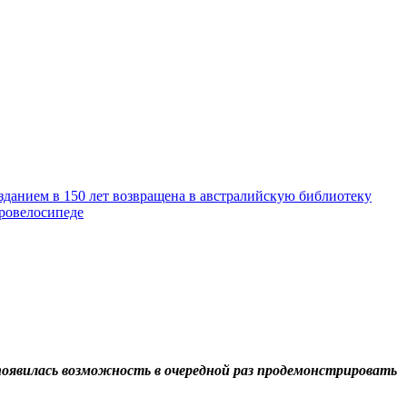
зданием в 150 лет возвращена в австралийскую библиотеку
тровелосипеде
появилась возможность в очередной раз продемонстрировать