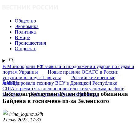
Общество
Экономика
Политика
В мире
Происшествия
О проекте
В Минобороны РФ заявили о продолжении ударов по судам и
портам Украины
Новые правила ОСАГО в России
уступили в силу с 1 августа
Российские военные
В мире
ликвидировали технику ВСУ в Донецкой Республике
США стремятся к внешнеполитическим успехам на фоне
Экс-конгрессвумен Тулси Габбард обвинила
выборов
Куба осталась без электричества
Байдена в госизмене из-за Зеленского
irina_loginovskih
2 июля 2022, 17:33