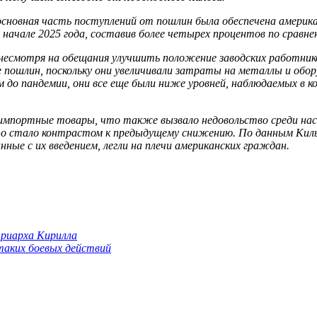
сновная часть поступлений от пошлин была обеспечена америка
 начале 2025 года, составив более четырех процентов по сравн
есмотря на обещания улучшить положение заводских работнико
 пошлин, поскольку они увеличивали затраты на металлы и обор
 до пандемии, они все еще были ниже уровней, наблюдаемых в к
 импортные товары, что также вызвало недовольство среди насе
что стало контрастом к предыдущему снижению. По данным Киль
нные с их введением, легли на плечи американских граждан.
триарха Кирилла
 таких боевых действий