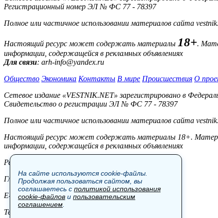
Регистрационный номер ЭЛ № ФС 77 - 78397
Полное или частичное использовании материалов сайта vestnik
18+
Настоящий ресурс может содержать материалы
. Мат
информации, содержащейся в рекламных объявлениях
Для связи
: arh-info@yandex.ru
Общество
Экономика
Контакты
В мире
Происшествия
О прое
Сетевое издание «VESTNIK.NET» зарегистрировано в Федерально
Свидетельство о регистрации ЭЛ № ФС 77 - 78397
Полное или частичное использовании материалов сайта vestnik
Настоящий ресурс может содержать материалы 18+. Материал
информации, содержащейся в рекламных объявлениях
Редакция:
На сайте используются cookie-файлы.
Главный редактор: Боровов М.С.
Продолжая пользоваться сайтом, вы
соглашаетесь с
политикой использования
E-mail: site@vestnik.net, reb.msk@yandex.ru
cookie-файлов
и
пользовательским
соглашением
.
Тел.: +7 (921) 720-00-97