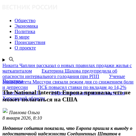
Общество
Экономика
Политика
В мире
Происшествия
О проекте
Никита Чаплин рассказал о новых правилах продажи жилья с
маткапиталом
Екатерина Шахова предупредила об
опасности интервального голодания при РПП
Ученые
Политика
Университета Миссури связали режим дня со снижением боли
и депрессии
ПСБ повысил ставки по вкладам до 14,2%
The National Interest: Европа признала, что не
после решения ЦБ
Эффективное лечение гепатита C в
Херсонской области
может полагаться на США
Павлова Ольга
8 января 2026, 8:10
Недавние события показали, что Европа пришла к выводу о
недостаточной надежности Соединенных Штатов в