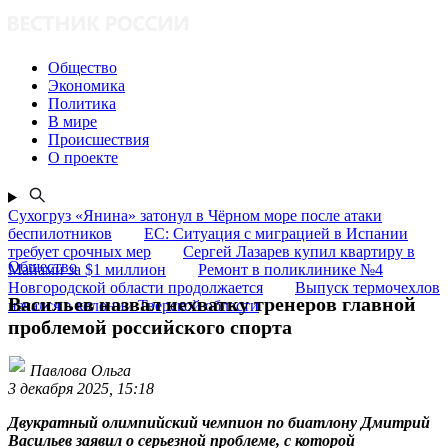
Общество
Экономика
Политика
В мире
Происшествия
О проекте
Сухогруз «Янина» затонул в Чёрном море после атаки
беспилотников
ЕС: Ситуация с миграцией в Испании
требует срочных мер
Сергей Лазарев купил квартиру в
Общество
Майами за $1 миллион
Ремонт в поликлинике №4
Новгородской области продолжается
Выпуск термочехлов
Васильев назвал нехватку тренеров главной
начался в колонии Тверской области
проблемой российского спорта
Павлова Ольга
3 декабря 2025, 15:18
Двукратный олимпийский чемпион по биатлону Дмитрий
Васильев заявил о серьезной проблеме, с которой