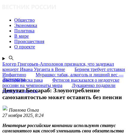
Общество
Экономика
Политика
В мире
Происшествия
О проекте
Блогер Григорьев-Апполонов признался, что задержал
концерт Ивана Урганта в Вене
Бернем требует отставки
Инфантино
Мурашко: табак, алкоголь и лишний вес —
Экономика
факторы риска рака
Фетисов высказался о недопуске
россиян на чемпионаты мира
Лукашенко подарили
Депутат Бессараб: Злоупотребление
памятник коровы
самозанятостью может оставить без пенсии
Павлова Ольга
27 ноября 2025, 8:24
Некоторые российские компании используют статус
самозанятого как способ уменьшить свои обязательства