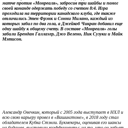
матче против «Монреаля», забросив три шайбы и помог
своей команде одержать победу со счетом 8:4. Игра
проходила на территории канадского клуба, где также
отличились Этен Фрэнк и Сонни Милано, каждый из
которых забил по два гола, а Джейкоб Чикран добавил еще
одну шайбу к общему счету. В составе «Монреаля» голы
забили Брендан Галлахер, Джо Велено, Ник Сузуки и Майк
Мэтисон.
Александр Овечкин, который с 2005 года выступает в НХЛ и
всю свою карьеру провел в «Вашингтоне», в 2018 году стал
обладателем Кубка Стэнли. Букмекеры, оценивая его шансы
на будущее, выставили коэффициенты: на то, что он забьет