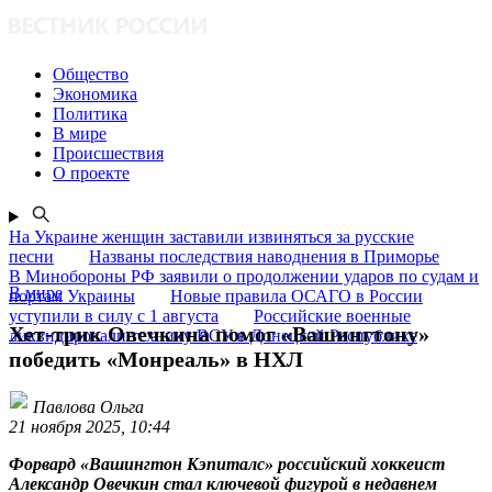
Общество
Экономика
Политика
В мире
Происшествия
О проекте
На Украине женщин заставили извиняться за русские
песни
Названы последствия наводнения в Приморье
В Минобороны РФ заявили о продолжении ударов по судам и
В мире
портам Украины
Новые правила ОСАГО в России
уступили в силу с 1 августа
Российские военные
Хет-трик Овечкина помог «Вашингтону»
ликвидировали технику ВСУ в Донецкой Республике
победить «Монреаль» в НХЛ
Павлова Ольга
21 ноября 2025, 10:44
Форвард «Вашингтон Кэпиталс» российский хоккеист
Александр Овечкин стал ключевой фигурой в недавнем