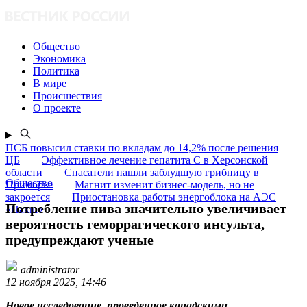
Общество
Экономика
Политика
В мире
Происшествия
О проекте
ПСБ повысил ставки по вкладам до 14,2% после решения
ЦБ
Эффективное лечение гепатита C в Херсонской
области
Спасатели нашли заблудшую грибницу в
Общество
Приморье
Магнит изменит бизнес-модель, но не
закроется
Приостановка работы энергоблока на АЭС
Потребление пива значительно увеличивает
«Пакш»
вероятность геморрагического инсульта,
предупреждают ученые
administrator
12 ноября 2025, 14:46
Новое исследование, проведенное канадскими