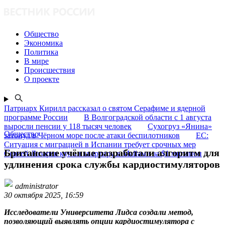
Общество
Экономика
Политика
В мире
Происшествия
О проекте
Патриарх Кирилл рассказал о святом Серафиме и ядерной
программе России
В Волгоградской области с 1 августа
выросли пенсии у 118 тысяч человек
Сухогруз «Янина»
Общество
затонул в Чёрном море после атаки беспилотников
ЕС:
Ситуация с миграцией в Испании требует срочных мер
Британские учёные разработали алгоритм для
Сергей Лазарев купил квартиру в Майами за $1 миллион
удлинения срока службы кардиостимуляторов
administrator
30 октября 2025, 16:59
Исследователи Университета Лидса создали метод,
позволяющий выявлять опции кардиостимулятора с