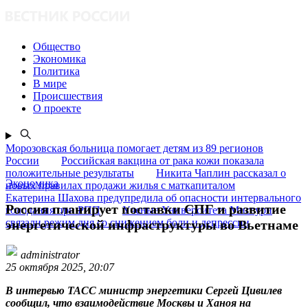
Общество
Экономика
Политика
В мире
Происшествия
О проекте
Морозовская больница помогает детям из 89 регионов
России
Российская вакцина от рака кожи показала
положительные результаты
Никита Чаплин рассказал о
Экономика
новых правилах продажи жилья с маткапиталом
Екатерина Шахова предупредила об опасности интервального
Россия планирует поставки СПГ и развитие
голодания при РПП
Ученые Университета Миссури
связали режим дня со снижением боли и депрессии
энергетической инфраструктуры во Вьетнаме
administrator
25 октября 2025, 20:07
В интервью ТАСС министр энергетики Сергей Цивилев
сообщил, что взаимодействие Москвы и Ханоя на