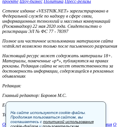
проекте
Шоу-бизнес
Политика
Пресс-релизы
Сетевое издание «VESTNIK.NET» зарегистрировано в
Федеральной службе по надзору в сфере связи,
информационных технологий и массовых коммуникаций
(Роскомнадзор) 22 мая 2020 года. Свидетельство о
регистрации ЭЛ № ФС 77 - 78397
Полное или частичное использовании материалов сайта
vestnik.net возможно только после письменного разрешения
Настоящий ресурс может содержать материалы 18+.
Материалы, помеченные «р*», публикуются на правах
рекламы. Редакция сайта не несет ответственности за
достоверность информации, содержащейся в рекламных
объявлениях
Редакция:
Главный редактор: Боровов М.С.
E-mail: site@vestnik.net, reb.msk@yandex.ru
На сайте используются cookie-файлы.
Тел.: +7 (921) 720-00-97
Продолжая пользоваться сайтом, вы
соглашаетесь с
политикой использования
Общество
Экономика
Контакты
В мире
Происшествия
О
cookie-файлов
и
пользовательским