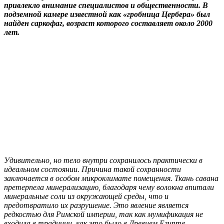
привлекло внимание специалистов и общественности. В
подземной камере известной как «гробница Цербера» был
найден саркофаг, возраст которого составляет около 2000
лет.
Удивительно, но тело внутри сохранилось практически в
идеальном состоянии. Причина такой сохранности
заключается в особом микроклимате помещения. Ткань савана
претерпела минерализацию, благодаря чему волокна впитали
минеральные соли из окружающей среды, что и
предотвратило их разрушение. Это явление является
редкостью для Римской империи, так как мумификация не
входила в традиции, как это было в Древнем Египте.