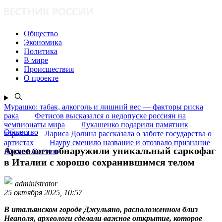
Общество
Экономика
Политика
В мире
Происшествия
О проекте
Мурашко: табак, алкоголь и лишний вес — факторы риска
рака
Фетисов высказался о недопуске россиян на
чемпионаты мира
Лукашенко подарили памятник
Общество
коровы
Лариса Долина рассказала о заботе государства о
артистах
Науру сменило название и отозвало признание
Археологи обнаружили уникальный саркофаг
Южной Осетии
в Италии с хорошо сохранившимся телом
administrator
25 октября 2025, 10:57
В итальянском городе Джульяно, расположенном близ
Неаполя, археологи сделали важное открытие, которое