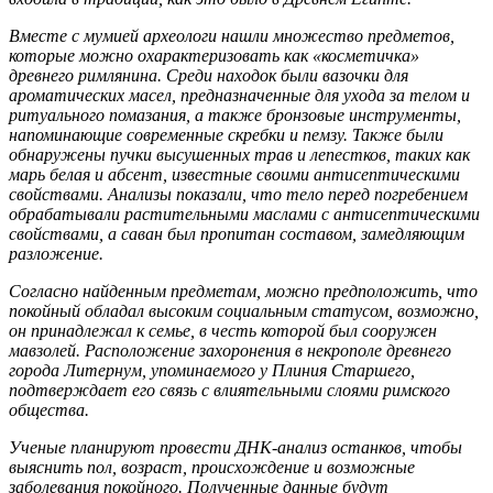
Вместе с мумией археологи нашли множество предметов,
которые можно охарактеризовать как «косметичка»
древнего римлянина. Среди находок были вазочки для
ароматических масел, предназначенные для ухода за телом и
ритуального помазания, а также бронзовые инструменты,
напоминающие современные скребки и пемзу. Также были
обнаружены пучки высушенных трав и лепестков, таких как
марь белая и абсент, известные своими антисептическими
свойствами. Анализы показали, что тело перед погребением
обрабатывали растительными маслами с антисептическими
свойствами, а саван был пропитан составом, замедляющим
разложение.
Согласно найденным предметам, можно предположить, что
покойный обладал высоким социальным статусом, возможно,
он принадлежал к семье, в честь которой был сооружен
мавзолей. Расположение захоронения в некрополе древнего
города Литернум, упоминаемого у Плиния Старшего,
подтверждает его связь с влиятельными слоями римского
общества.
Ученые планируют провести ДНК-анализ останков, чтобы
выяснить пол, возраст, происхождение и возможные
заболевания покойного. Полученные данные будут