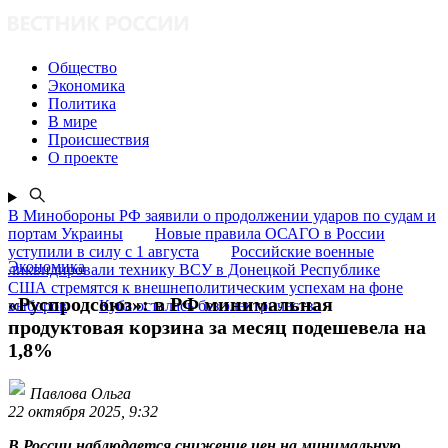
Общество
Экономика
Политика
В мире
Происшествия
О проекте
В Минобороны РФ заявили о продолжении ударов по судам и
портам Украины
Новые правила ОСАГО в России
уступили в силу с 1 августа
Российские военные
Экономика
ликвидировали технику ВСУ в Донецкой Республике
США стремятся к внешнеполитическим успехам на фоне
«Руспродсоюз»: в РФ минимальная
выборов
Куба осталась без электричества
продуктовая корзина за месяц подешевела на
1,8%
Павлова Ольга
22 октября 2025, 9:32
В России наблюдается снижение цен на минимальную